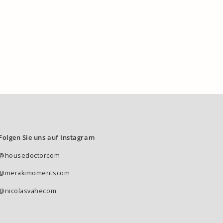
Folgen Sie uns auf Instagram
@housedoctorcom
@merakimomentscom
@nicolasvahecom