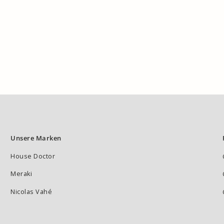
Unsere Marken
House Doctor
Meraki
Nicolas Vahé