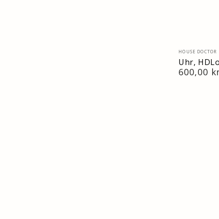
Verkäufer/
HOUSE DOCTOR
Uhr, HDLo
Regulärer
600,00 k
Preis