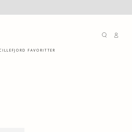
Einloggen
CILLEFJORD FAVORITTER
Vægur,