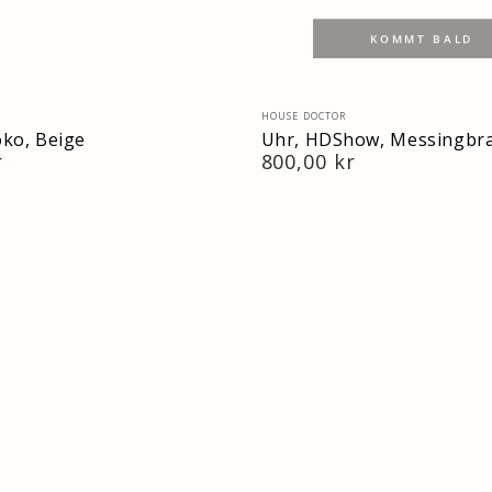
KOMMT BALD
in:
Verkäufer/in:
HOUSE DOCTOR
ko, Beige
Uhr, HDShow, Messingbr
r
Regulärer
800,00 kr
Preis