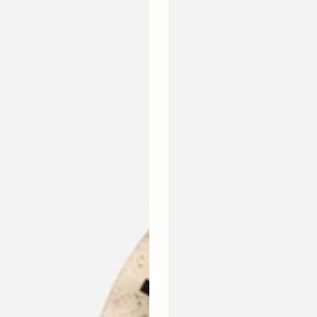
HDShow,
Messingbraun