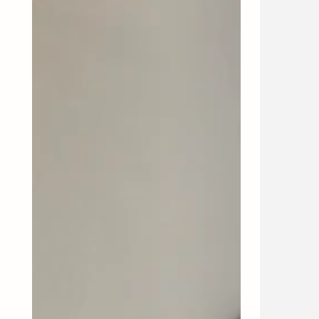
HDShow,
HDLoko,
Silber-
Beige
Finish