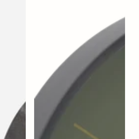
HDTime,
Mørkegrøn