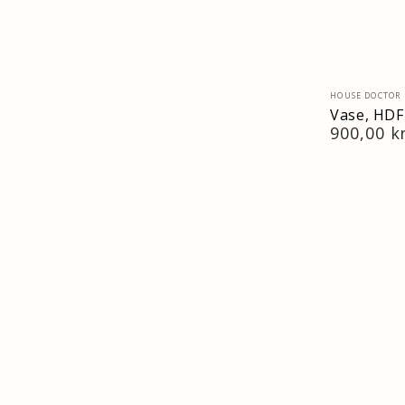
Verkäufer/
HOUSE DOCTOR
Vase, HDF
Regulärer
900,00 k
Preis