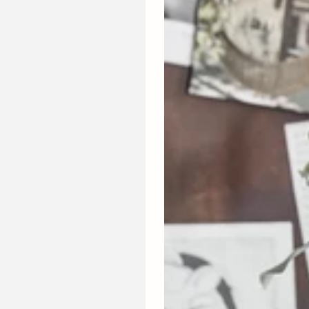
HDFlood,
Antik
brun