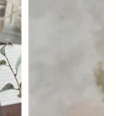
HDFlood,
Antikbraun