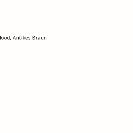
in:
lood, Antikes Braun
r