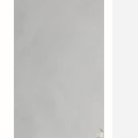
Flood,
HDFlood,
Antikes
Antikes
braun
Braun