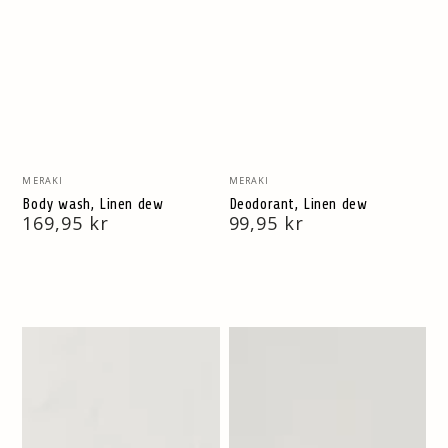
Verkäufer/in:
Verkäufer/in:
MERAKI
MERAKI
Body wash, Linen dew
Deodorant, Linen dew
Regulärer
169,95 kr
Regulärer
99,95 kr
Preis
Preis