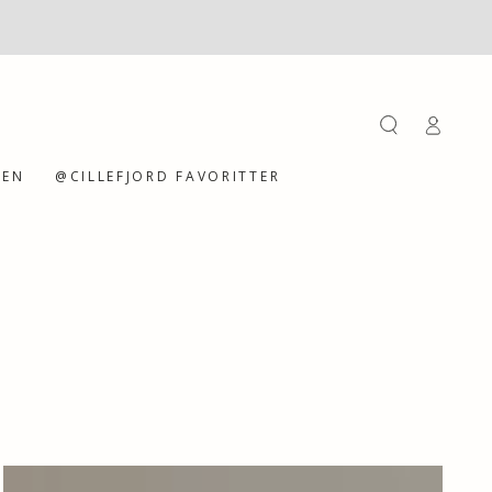
Einloggen
GEN
@CILLEFJORD FAVORITTER
Geschenkbox,