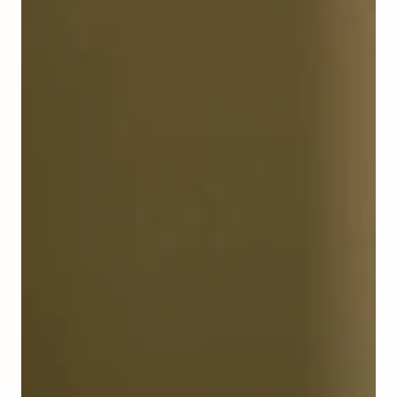
boxCH,
Winter
Whisp
Hand
Soap
+
Hand
Lotion,
275|275
ml|ml