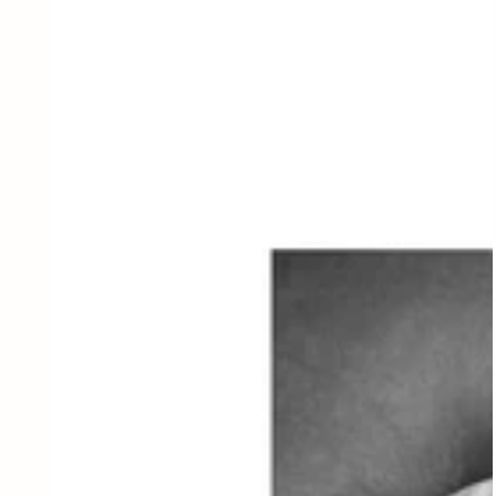
robe,
MKTrue
L/XL,
Off-
white,
Black