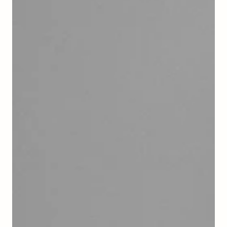
robe,
MKTrue
S/M,
Off-
white,
Black