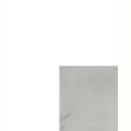
und
Peelinghandschuh,
MKJute,
Natur