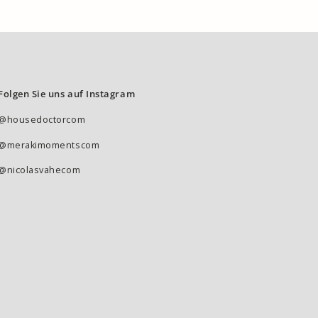
Folgen Sie uns auf Instagram
@housedoctorcom
@merakimomentscom
@nicolasvahecom