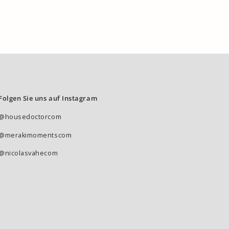
Folgen Sie uns auf Instagram
@housedoctorcom
@merakimomentscom
@nicolasvahecom