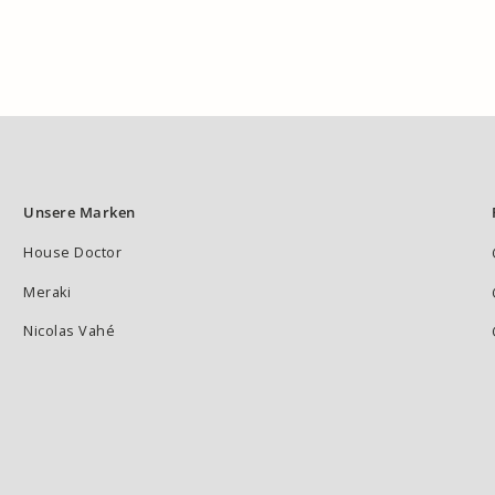
Unsere Marken
House Doctor
Meraki
Nicolas Vahé