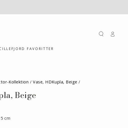
Einloggen
CILLEFJORD FAVORITTER
tor-Kollektion
/
Vase, HDKupla, Beige
/
la, Beige
7.5 cm