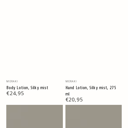
Verkäufer/in:
Verkäufer/in:
MERAKI
MERAKI
Body Lotion, Silky mist
Hand Lotion, Silky mist, 275
Regulärer
€24,95
ml
Preis
Regulärer
€20,95
Preis