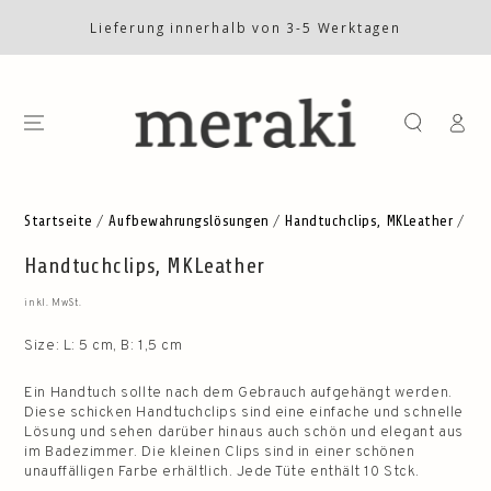
ZUM INHALT
SPRINGEN
Lieferung innerhalb von 3-5 Werktagen
Einlogge
ZU DEN
PRODUKTINFORMATIONEN
SPRINGEN
Startseite
/
Aufbewahrungslösungen
/
Handtuchclips, MKLeather
/
Handtuchclips, MKLeather
inkl. MwSt.
Size: L: 5 cm, B: 1,5 cm
Ein Handtuch sollte nach dem Gebrauch aufgehängt werden.
Diese schicken Handtuchclips sind eine einfache und schnelle
Lösung und sehen darüber hinaus auch schön und elegant aus
im Badezimmer. Die kleinen Clips sind in einer schönen
unauffälligen Farbe erhältlich. Jede Tüte enthält 10 Stck.