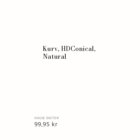
HDConical,
Natural
Kurv, HDConical,
Natural
Vendor:
HOUSE DOCTOR
Normal
99,95 kr
pris