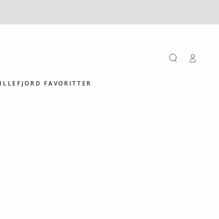
Log
på
ILLEFJORD FAVORITTER
Kurv,