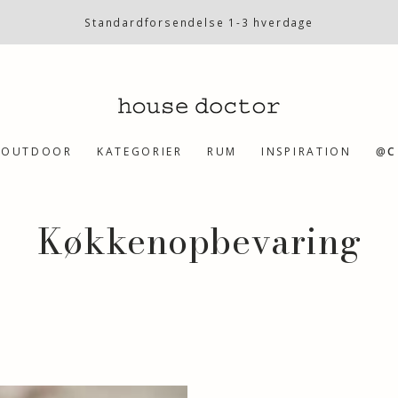
Standardforsendelse 1-3 hverdage
OUTDOOR
KATEGORIER
RUM
INSPIRATION
@C
Collection:
Køkkenopbevaring
sbokse,
Kurv,