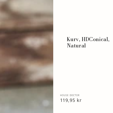
HDConical,
Natural
Kurv, HDConical,
Natural
Vendor:
HOUSE DOCTOR
Normal
119,95 kr
pris