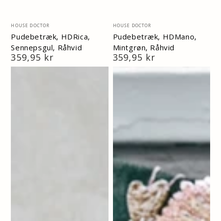
Vendor:
Vendor:
HOUSE DOCTOR
HOUSE DOCTOR
Pudebetræk, HDRica,
Pudebetræk, HDMano,
Sennepsgul, Råhvid
Mintgrøn, Råhvid
Normal
359,95 kr
Normal
359,95 kr
pris
pris