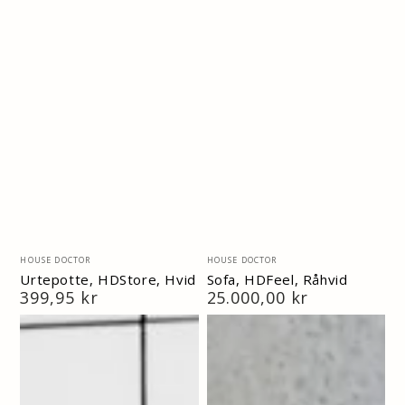
Vendor:
Vendor:
HOUSE DOCTOR
HOUSE DOCTOR
Urtepotte, HDStore, Hvid
Sofa, HDFeel, Råhvid
Normal
399,95 kr
Normal
25.000,00 kr
pris
pris