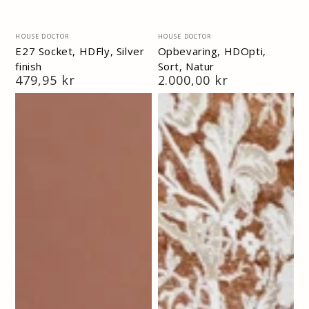
Vendor:
Vendor:
HOUSE DOCTOR
HOUSE DOCTOR
E27 Socket, HDFly, Silver
Opbevaring, HDOpti,
finish
Sort, Natur
Normal
479,95 kr
Normal
2.000,00 kr
pris
pris