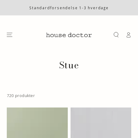
SKIP TO
CONTENT
Standardforsendelse 1-3 hverdage
Log
på
Collection:
Stue
720 produkter