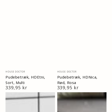
Vendor:
Vendor:
HOUSE DOCTOR
HOUSE DOCTOR
Pudebetræk, HDEtni,
Pudebetræk, HDNica,
Sort, Multi
Rød, Rosa
Normal
339,95 kr
Normal
339,95 kr
pris
pris