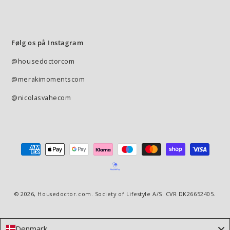
Følg os på Instagram
@housedoctorcom
@merakimomentscom
@nicolasvahecom
Betalingsmetode
© 2026,
Housedoctor.com
. Society of Lifestyle A/S. CVR DK26652405.
Denmark