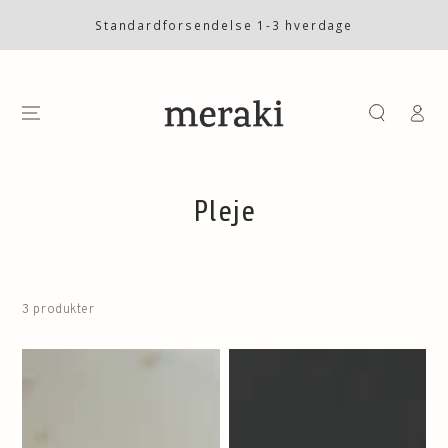
SKIP TO
CONTENT
Standardforsendelse 1-3 hverdage
Log
på
Collection:
Pleje
3 produkter