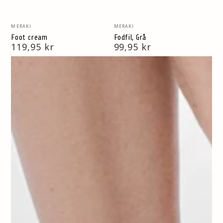
Vendor:
Vendor:
MERAKI
MERAKI
Foot cream
Fodfil, Grå
Normal
119,95 kr
Normal
99,95 kr
pris
pris