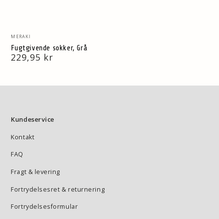
Vendor:
MERAKI
Fugtgivende sokker, Grå
Normal
229,95 kr
pris
Kundeservice
Kontakt
FAQ
Fragt & levering
Fortrydelsesret & returnering
Fortrydelsesformular