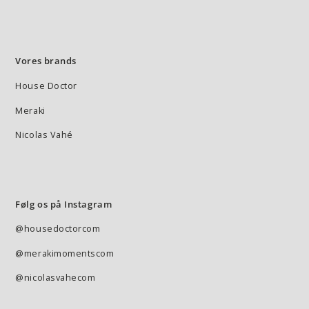
Vores brands
House Doctor
Meraki
Nicolas Vahé
Følg os på Instagram
@housedoctorcom
@merakimomentscom
@nicolasvahecom