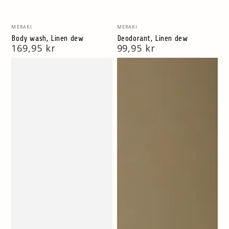
Vendor:
Vendor:
MERAKI
MERAKI
Body wash, Linen dew
Deodorant, Linen dew
Normal
169,95 kr
Normal
99,95 kr
pris
pris