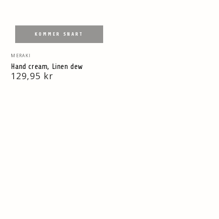
KOMMER SNART
Vendor:
MERAKI
Hand cream, Linen dew
Normal
129,95 kr
pris