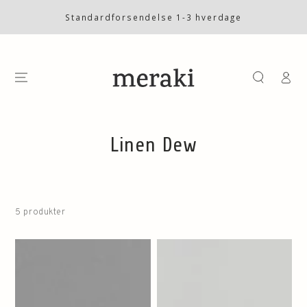
SKIP TO
CONTENT
Standardforsendelse 1-3 hverdage
Log
på
Collection:
Linen Dew
5 produkter