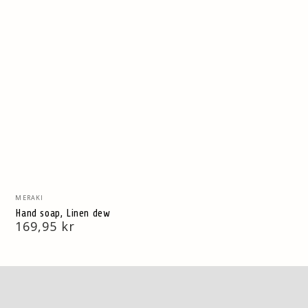
Vendor:
MERAKI
Hand soap, Linen dew
Normal
169,95 kr
pris