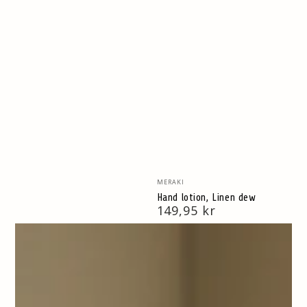
Vendor:
MERAKI
Hand lotion, Linen dew
Normal
149,95 kr
pris