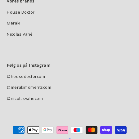
Vores brands
House Doctor
Meraki
Nicolas Vahé
Følg os på Instagram
@housedoctorcom
@merakimomentscom
@nicolasvahecom
Betalingsmetode