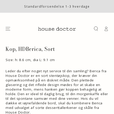
SKIP TO
CONTENT
Standardforsendelse 1-3 hverdage
Log
på
SKIP TO PRODUCT
INFORMATION
Kop, HDBerica, Sort
Size: h: 8.6 cm, dia L: 9.1 cm
Leder du efter noget nyt service til din samling? Berica fra
House Doctor er en sort stentøjskop, der kræver din
opmærksomhed på en diskret måde. Den plettede
glasering og det riflede design mødes for at skabe en
moderne form, mens hanken gør koppen behagelig at
holde. Den er ideel til daglig brug, til din morgenkaffe eller
til det spontane samvær med dine venner. Hvis du vil
dække et iøjnefaldende bord, skal du kombinere Berica
med udvalget af sorte desserttallerkener og skåle fra
House Doctor.