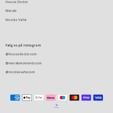
House Doctor
Meraki
Nicolas Vahé
Følg os på Instagram
@housedoctorcom
@merakimomentscom
@nicolasvahecom
Betalingsmetode