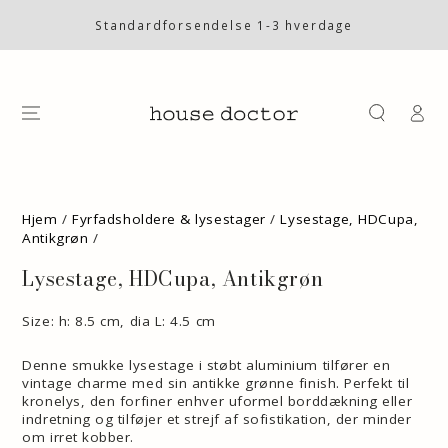
SKIP TO
CONTENT
Standardforsendelse 1-3 hverdage
Log
på
SKIP TO PRODUCT
INFORMATION
Hjem
/
Fyrfadsholdere & lysestager
/
Lysestage, HDCupa,
Antikgrøn
/
Lysestage, HDCupa, Antikgrøn
Size: h: 8.5 cm, dia L: 4.5 cm
Denne smukke lysestage i støbt aluminium tilfører en
vintage charme med sin antikke grønne finish. Perfekt til
kronelys, den forfiner enhver uformel borddækning eller
indretning og tilføjer et strejf af sofistikation, der minder
om irret kobber.