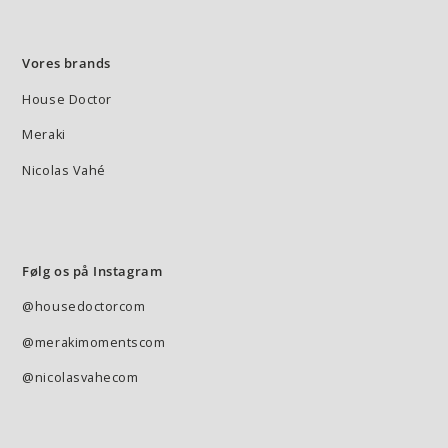
Vores brands
House Doctor
Meraki
Nicolas Vahé
Følg os på Instagram
@housedoctorcom
@merakimomentscom
@nicolasvahecom