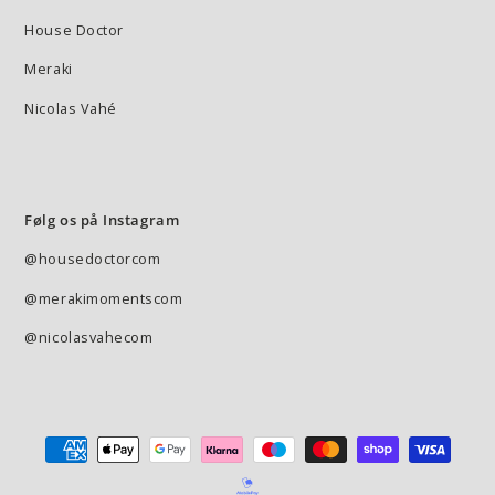
House Doctor
Meraki
Nicolas Vahé
Følg os på Instagram
@housedoctorcom
@merakimomentscom
@nicolasvahecom
Betalingsmetode