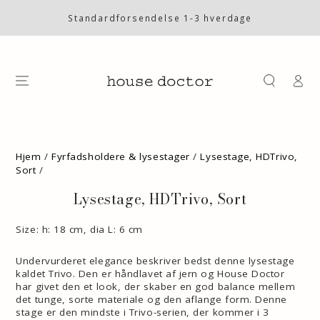
SKIP TO
CONTENT
Standardforsendelse 1-3 hverdage
Log
på
SKIP TO PRODUCT
INFORMATION
Hjem
/
Fyrfadsholdere & lysestager
/
Lysestage, HDTrivo,
Sort
/
Lysestage, HDTrivo, Sort
Size: h: 18 cm, dia L: 6 cm
Undervurderet elegance beskriver bedst denne lysestage
kaldet Trivo. Den er håndlavet af jern og House Doctor
har givet den et look, der skaber en god balance mellem
det tunge, sorte materiale og den aflange form. Denne
stage er den mindste i Trivo-serien, der kommer i 3