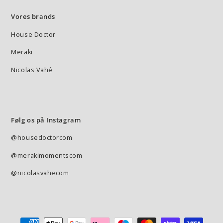
Vores brands
House Doctor
Meraki
Nicolas Vahé
Følg os på Instagram
@housedoctorcom
@merakimomentscom
@nicolasvahecom
Betalingsmetode