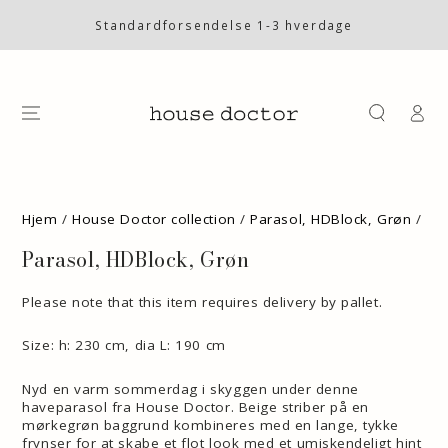
SKIP TO
CONTENT
Standardforsendelse 1-3 hverdage
Log
på
SKIP TO PRODUCT
INFORMATION
Hjem
/
House Doctor collection
/
Parasol, HDBlock, Grøn
/
Parasol, HDBlock, Grøn
Please note that this item requires delivery by pallet.
Size: h: 230 cm, dia L: 190 cm
Nyd en varm sommerdag i skyggen under denne
haveparasol fra House Doctor. Beige striber på en
mørkegrøn baggrund kombineres med en lange, tykke
frynser for at skabe et flot look med et umiskendeligt hint