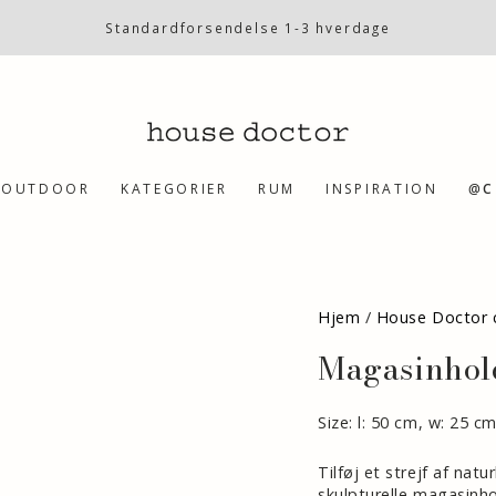
Standardforsendelse 1-3 hverdage
OUTDOOR
KATEGORIER
RUM
INSPIRATION
@C
Hjem
/
House Doctor c
Magasinhol
Size: l: 50 cm, w: 25 c
Tilføj et strejf af na
skulpturelle magasinho