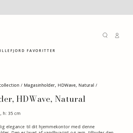
Log
på
ILLEFJORD FAVORITTER
ollection
/
Magasinholder, HDWave, Natural
/
der, HDWave, Natural
m, h: 35 cm
turlig elegance til dit hjemmekontor med denne
lder. Den er lavet af vandhyacint og jern, tilbyder den