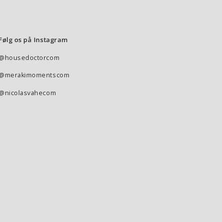
Følg os på Instagram
@housedoctorcom
@merakimomentscom
@nicolasvahecom