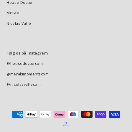
House Doctor
Meraki
Nicolas Vahé
Følg os på Instagram
@housedoctorcom
@merakimomentscom
@nicolasvahecom
Betalingsmetode