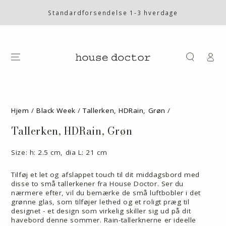
SKIP TO
CONTENT
Standardforsendelse 1-3 hverdage
Log
på
SKIP TO PRODUCT
INFORMATION
Hjem
/
Black Week
/
Tallerken, HDRain, Grøn
/
Tallerken, HDRain, Grøn
Size: h: 2.5 cm, dia L: 21 cm
Tilføj et let og afslappet touch til dit middagsbord med
disse to små tallerkener fra House Doctor. Ser du
nærmere efter, vil du bemærke de små luftbobler i det
grønne glas, som tilføjer lethed og et roligt præg til
designet - et design som virkelig skiller sig ud på dit
havebord denne sommer. Rain-tallerknerne er ideelle