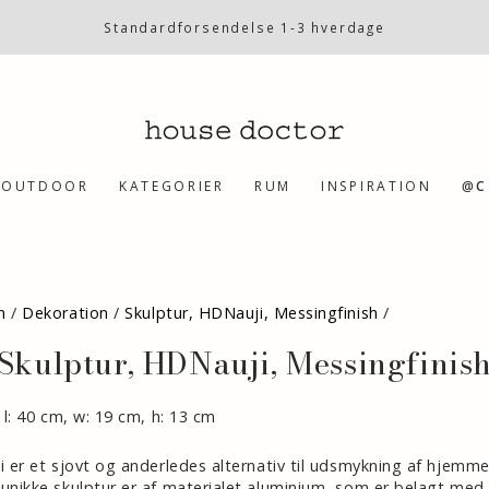
Standardforsendelse 1-3 hverdage
OUTDOOR
KATEGORIER
RUM
INSPIRATION
@C
SKIP TO PRODUCT
INFORMATION
m
/
Dekoration
/
Skulptur, HDNauji, Messingfinish
/
Skulptur, HDNauji, Messingfinis
: l: 40 cm, w: 19 cm, h: 13 cm
i er et sjovt og anderledes alternativ til udsmykning af hjemme
unikke skulptur er af materialet aluminium, som er belagt med