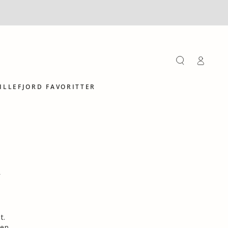
Log
på
ILLEFJORD FAVORITTER
h
t.
 en