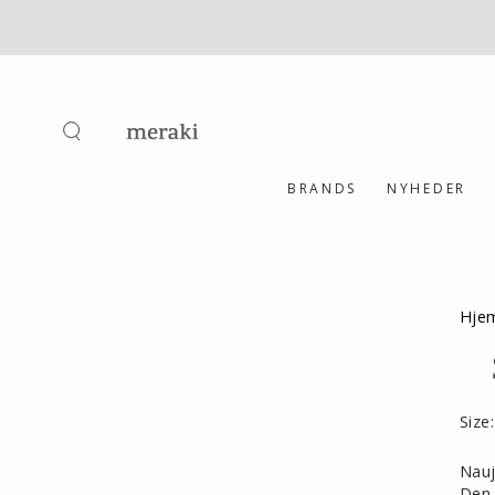
SKIP TO
CONTENT
BRANDS
NYHEDER
Hje
Size
Nauj
Den 