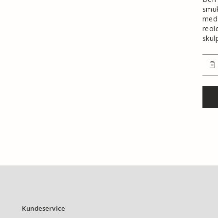
smuk
med 
reol
skul
Kundeservice