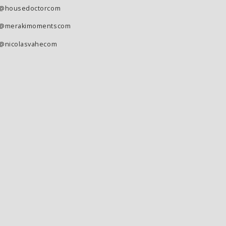
@housedoctorcom
@merakimomentscom
@nicolasvahecom