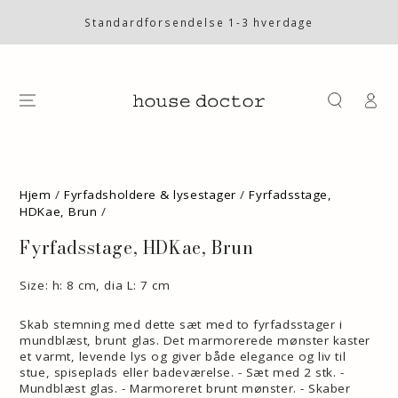
SKIP TO
CONTENT
Standardforsendelse 1-3 hverdage
Log
på
SKIP TO PRODUCT
INFORMATION
Hjem
/
Fyrfadsholdere & lysestager
/
Fyrfadsstage,
HDKae, Brun
/
Fyrfadsstage, HDKae, Brun
Size: h: 8 cm, dia L: 7 cm
Skab stemning med dette sæt med to fyrfadsstager i
mundblæst, brunt glas. Det marmorerede mønster kaster
et varmt, levende lys og giver både elegance og liv til
stue, spiseplads eller badeværelse. - Sæt med 2 stk. -
Mundblæst glas. - Marmoreret brunt mønster. - Skaber