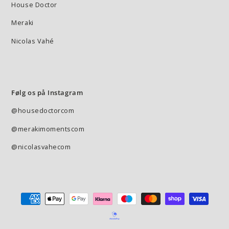
House Doctor
Meraki
Nicolas Vahé
Følg os på Instagram
@housedoctorcom
@merakimomentscom
@nicolasvahecom
Betalingsmetode