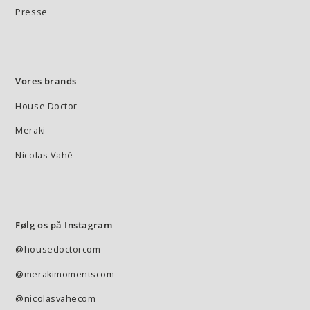
Presse
Vores brands
House Doctor
Meraki
Nicolas Vahé
Følg os på Instagram
@housedoctorcom
@merakimomentscom
@nicolasvahecom