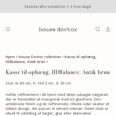
SKIP TO
CONTENT
Standardforsendelse 1-3 hverdage
Log
på
SKIP TO PRODUCT
INFORMATION
Hjem
/
House Doctor collection
/
Kasse til ophæng,
HDBalance, Antik brun
/
Kasse til ophæng, HDBalance, Antik brun
Size: w: 80 cm, h: 100.5 cm, d: 30 cm
Indfør raffinement i dit hjem med dette udsøgte vægskab,
der er fremstillet af mangotræ med en glasfront. Den
antikbrune finish og de raffinerede, riflede sider skaber et
tidløst design, der passer til ethvert interiør. Dette skab er
ideelt til udstilling af bøger, glas eller dekorative